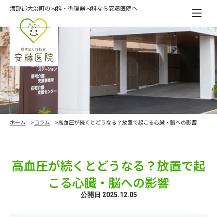
Skip
海部郡大治町の内科・循環器内科なら安藤医院へ
to
the
content
ホーム
コラム
高血圧が続くとどうなる？放置で起こる心臓・脳への影響
高血圧が続くとどうなる？放置で起
こる心臓・脳への影響
公開日 2025.12.05