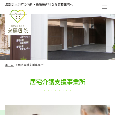
Skip
海部郡大治町の内科・循環器内科なら安藤医院へ
to
the
content
ホーム
居宅介護支援事業所
居宅介護支援事業所