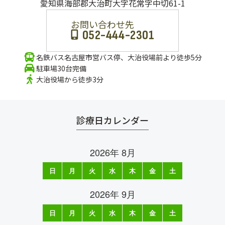
愛知県海部郡大治町大字花常字中切61-1
お問い合わせ先
052-444-2301
名鉄バス名古屋市営バス停、大治役場前より徒歩5分
駐車場30台完備
大治役場から徒歩3分
診療日カレンダー
2026年 8月
日
月
火
水
木
金
土
1
2
3
4
5
6
7
8
9
10
11
12
13
14
15
16
17
18
19
20
21
22
23
24
25
26
27
28
29
30
31
2026年 9月
日
月
火
水
木
金
土