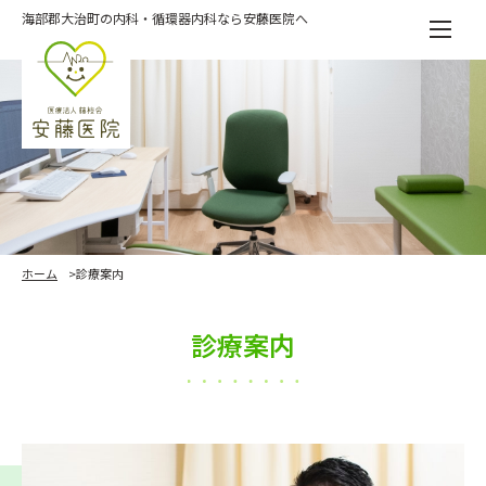
Skip
海部郡大治町の内科・循環器内科なら安藤医院へ
to
the
content
ホーム
診療案内
診療案内