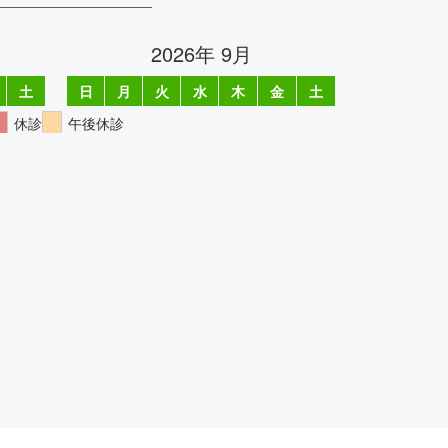
2026年 9月
土
日
月
火
水
木
金
土
1
1
2
3
4
5
8
6
7
8
9
10
11
12
15
13
14
15
16
17
18
19
22
20
21
22
23
24
25
26
29
27
28
29
30
休診
午後休診