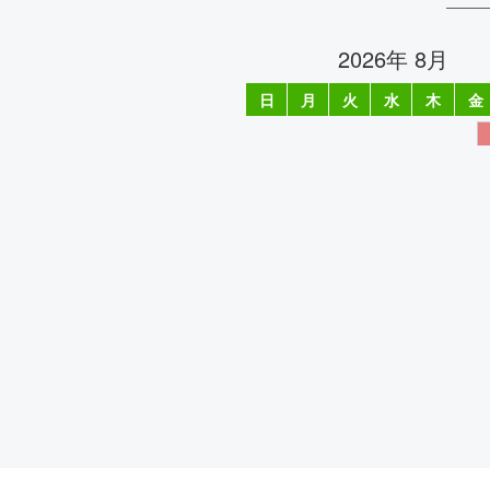
2026年 8月
日
月
火
水
木
金
2
3
4
5
6
7
9
10
11
12
13
14
16
17
18
19
20
21
23
24
25
26
27
28
30
31