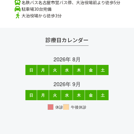
名鉄バス名古屋市営バス停、大治役場前より徒歩5分
駐車場30台完備
大治役場から徒歩3分
診療日カレンダー
2026年 8月
日
月
火
水
木
金
土
1
2
3
4
5
6
7
8
9
10
11
12
13
14
15
16
17
18
19
20
21
22
23
24
25
26
27
28
29
30
31
2026年 9月
日
月
火
水
木
金
土
1
2
3
4
5
6
7
8
9
10
11
12
13
14
15
16
17
18
19
20
21
22
23
24
25
26
27
28
29
30
休診
午後休診