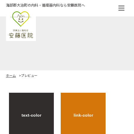
Skip
海部郡大治町の内科・循環器内科なら安藤医院へ
to
the
content
ホーム
プレビュー
text-color
link-color